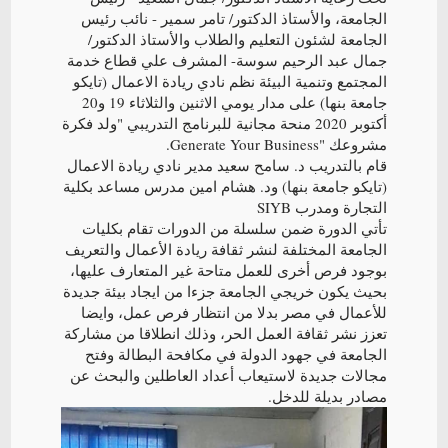
الجامعة، والأستاذ الدكتور/ تامر سمير - نائب رئيس
الجامعة لشئون التعليم والطلاب والأستاذ الدكتور/
جمال عبد الرحيم سوسة- المشرف علي قطاع خدمة
المجتمع وتنمية البيئة نظم نادي ريادة الاعمال (تايكو
جامعة بنها) على مدار يومي الاثنين والثلاثاء 19 و20
أكتوبر 2020 منحة مجانية للبرنامج التدريبي "ولد فكرة
مشروعك "Generate Your Business.
قام بالتدريب د. سامح سعيد مدير نادي ريادة الاعمال
(تايكو جامعة بنها) ود. هشام امين مدرس مساعد بكلية
التجارة ومدرب SIYB
تأتي الدورة ضمن سلسلة من الدورات تقام بكليات
الجامعة المختلفة لنشر ثقافة ريادة الأعمال والتعريف
بوجود فرص أخرى للعمل متاحة غير المتعارف عليها،
بحيث يكون خريجي الجامعة جزءا من ايجاد بيئة جديدة
للأعمال في مصر بدلا من انتظار فرص عمل، وايضا
تعزز نشر ثقافة العمل الحر، وذلك انطلاقا من مشاركة
الجامعة في جهود الدولة في مكافحة البطالة وفتح
مجالات جديدة لاستيعاب أعداد العاطلين والبحث عن
مصادر بديلة للدخل.