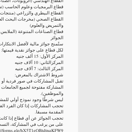
القطاع الهندسي (الروبوتات، الصناع
قطاع البرمجيات وعلوم الحاسب (تطوي
القطاع البيطري والزراعي (منتجات زرا
القطاع الصحي (مخرجات البحث العلم
والتمريض والعلوم)
قطاع الصناعات المتنوعة (الملابس، ا
الجوائز
ستُمنح جوائز مالية لأفضل الابتكارا
لكل قطاع على جوائز نقدية قيمتها:
المركز الأول: 15 ألف جنيه
المركزالثاني: 10 آلاف جنيه
المركز الثالث: 7 آلاف جنيه
شروط الاشتراك بالمعرض:
تقبل المشاركات في صور فردية أو فرق لا 
المشاركة مفتوحة لجميع الجامعات ال
والموظفين).
ليس شرطًا وجود نموذج أولي للمشارك
تحجب المشاركات إذا كان الفرد ال
المقدمة مسبقا.
تحجب الجوائز عن أي قطاع إذا كانت نس
على من يرغب في المشاركة، التسجيل
s://forms.gle/hX5T1eQBtdtnqKFW9