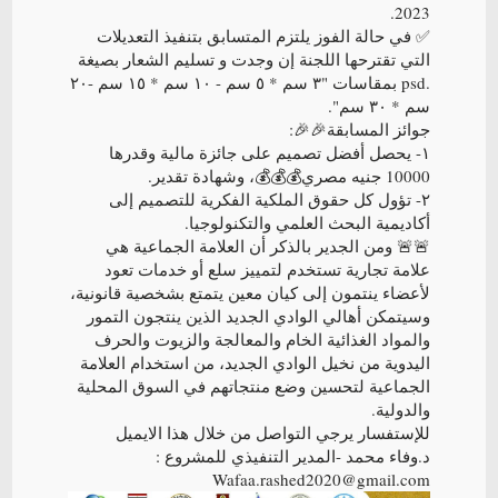
2023.
✅️ في حالة الفوز يلتزم المتسابق بتنفيذ التعديلات
التي تقترحها اللجنة إن وجدت و تسليم الشعار بصيغة
.psd بمقاسات "٣ سم * ٥ سم - ١٠ سم * ١٥ سم -٢٠
سم * ٣٠ سم".
جوائز المسابقة🎉🎉:
١- يحصل أفضل تصميم على جائزة مالية وقدرها
10000 جنيه مصري💰💰💰، وشهادة تقدير.
٢- تؤول كل حقوق الملكية الفكرية للتصميم إلى
أكاديمية البحث العلمي والتكنولوجيا.
🚨🚨 ومن الجدير بالذكر أن العلامة الجماعية هي
علامة تجارية تستخدم لتمييز سلع أو خدمات تعود
لأعضاء ينتمون إلى كيان معين يتمتع بشخصية قانونية،
وسيتمكن أهالي الوادي الجديد الذين ينتجون التمور
والمواد الغذائية الخام والمعالجة والزيوت والحرف
اليدوية من نخيل الوادي الجديد، من استخدام العلامة
الجماعية لتحسين وضع منتجاتهم في السوق المحلية
والدولية.
للإستفسار يرجي التواصل من خلال هذا الايميل
د.وفاء محمد -المدير التنفيذي للمشروع :
Wafaa.rashed2020@gmail.com