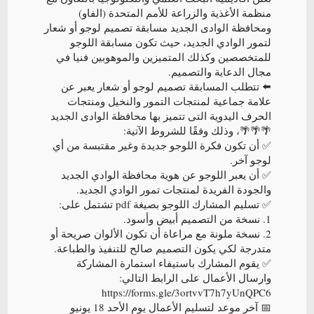
منظمة الأغذية والزراعة للأمم المتحدة (الفاو)
ومحافظة الوادى الجديد مسابقة تصميم لوجو أو شعار
لتمور الوادي الجديد، حيث تكون مسابقة اللوجو
للمتخصصين وكذلك المتميزين والموهوبين فنيا في
مجال الدعاية والتصميم.
⬅️ تتطلب المسابقة تصميم لوجو أو شعار يعبر عن
علامة جماعية لمنتجات التمور والنخيل ومنتجات
الحرف اليدوية التى تتميز بها محافظة الوادى الجديد
🌴🌴🌴، وذلك وفقًا للشروط الآتية:
✅️ أن تكون فكرة اللوجو جديدة وغير مقتبسة من أي
لوجو آخر.
✅️ أن يعبر اللوجو عن هوية محافظة الوادي الجديد
والجودة الفريدة لمنتجات تمور الوادي الجديد.
✅️ تسليم المشارك اللوجو بصيغة pdf تشتمل على:
1. نسخة من التصميم أبيض وأسود.
2. نسخة ملونة مع مراعاة أن تكون الألوان صريحة أو
متدرجة لكي يكون التصميم صالح للتنفيذ والطباعة.
✅️ يقوم المشارك باستيفاء استمارة المشاركة
وارسال الأعمال على الرابط التالي:
https://forms.gle/3ortvvT7h7yUnQPC6
📅️ آخر موعد لتسليم الأعمال يوم الأحد 18 يونيو