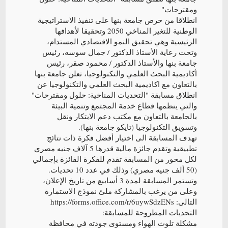
ومقترحات"
انطلاقا من حرص جامعة بنها على تنفيذ الاستراتيجية
الوطنية للتغير المناخي 2050 وتحقيقا لأهدافها
الرئيسية وهي تحقيق النمو الاقتصادي المستدام،
وتحت رعاية الأستاذ الدكتور / جمال سوسه، رئيس
جامعة بنها والأستاذ الدكتور / محمود صقر، رئيس
أكاديمية البحث العلمي والتكنولوجيا، تعلن جامعة بنها
بالتعاون مع اكاديمية البحث العلمي والتكنولوجيا عن
انطلاق مسابقة "التحديات المناخية: حلول ومقترحات"
والتي ينظمها قطاع خدمة المجتمع وتنمية البيئة
بالجامعة بالتعاون مع مكتب دعم الابتكار ونقل
وتسويق التكنولوجيا (تايكو جامعة بنها).
تهدف المسابقة الى اختيار أفضل فكرة ذات نتائج
تطبيقية وتقدم جائزة مالية قدرها 5 آلاف جنيه مصري
لكل محور من المسابقة تقدم للفكرة الفائزة بإجمالي
(50 ألف جنيه مصري) وذلك في عدد 10 تحديات.
وتستمر المسابقة لمدة 3 أسابيع من تاريخ الإعلان،
وعلى من يرغب بالمشاركة ملئ نموذج الاستمارة
التالى: https://forms.office.com/r/6uywSdzENs
التحديات المطروحة للمسابقة:
مشكلة تلوث الهواء ومستوى جودته في محافظة