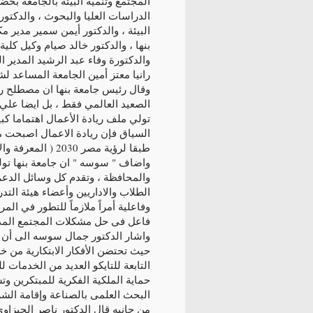
المجتمع وتنمية البيئة بالجامعة بح
الدراسات العليا والبحوث ، والدكت
البيئة ، والدكتور أيمن سمير مدير م
بنها ، والدكتور خالد صيام وكيل كلية
والدكتورة وفاء عبد الرشيد المدير ال
رانيا معتز أمين الجامعة المساعد لش
وقال رئيس جامعة بنها ان مصطلح ريا
الصعيد العالمي فقط ، بل ايضا علي
تولي ملف ريادة الأعمال اهتماما كب
السياق فإن ريادة الاعمال اصبحت مج
طبقا لرؤية مصر 2030 ( المعرفة والابتكار والبحث العلمي ).
واضاف " سوسه " ان جامعة بنها تولى
والمحافظة ، وتقدم كل وسائل الدعم 
الطلاب والاداريين وأعضاء هيئة التدر
وفاعلية أمراً ملازماً للتطور في الم
فاعل فى حل مشكلات المجتمع المدن
واشار الدكتور جمال سوسه الى أن ا
حيث تحتضن الأفكار الابتكارية من خل
التابعة للتايكو العديد من الخدمات
حماية الملكية الفكرية للمبتكرين وت
البحث العلمى بالصناعة وإقامة الشر
من جانبه قال الدكتور ناصر الجيزاو