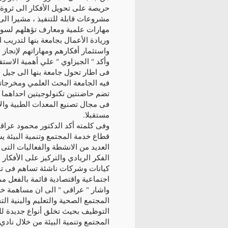
حريصة على تحويل الأفكار الى ثروة ،
مشروعات قابلة للتنفيذ ، مشيرا الى
مهارات علمية ومعارف تؤهلهم لسوق 
وريادة الأعمال بجامعة بنها لتدريب
واستثمار أفكارهم ومهاراتهم لإنجاز
وأكد " الجيزاوي " علي أهمية الاست
فى اطار تحول جامعة بنها الى جيل 
فيه الجامعة البحث العلمي ومخرجاته
تضم حاضنتين تكنولوجيتين احداهما 
فى مجال تصنيع المعدات الطبية والأج
مستقبلا.
وفى كلمته أكد الدكتور محمود عراق
قطاع خدمة المجتمع وتنمية البيئة ي
العديد من الانشطة والفعاليات التى
الفكر الريادي والتركيز على الأفكار ا
كيانات وشركات ناشئة تساهم فى تح
اجتماعية واقتصادية قائمة بالفعل م
واشار " عراقى " الى ان مساهمة خد
المجتمع الصحية والتعليم والبنية ال
التوظيف بحيث تخلق أنواع جديدة لل
المجتمع وتنمية البيئة من خلال نادي 