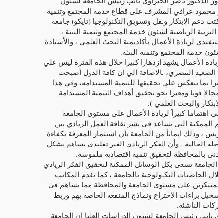
ضور الدكتور ناصر الجيزاوي نائب رئيس الجامعة لشئون
ور محمود عراقي المشرف على قطاع خدمة المجتمع وتنمية
كتب دعم الابتكار ونقل وتسويق التكنولوجيا (تايكو) جامعة
 التربية الرياضية لشئون خدمة المجتمع وتنمية البيئة ،
تنفيذي لريادة الأعمال بأكاديمية البحث العلمي ، والأستاذة
ئون خدمة المجتمع وتنمية البيئة.
دة الأعمال يشهد ازدهارا كبيرا خلال هذه الفترة ليس علي
 الصعيد المصري، بالاضافة الي ان كافة الدول أصبحت
يرا بما ينعكس علي تحقيقها للتنمية المستدامه، وفي هذا
الا قويا ومعبرا نحو تحقيق أهداف التنمية المستدامة
 اهتماما كبيراً لريادة الأعمال على مستوى الجامعة
الممكنة التى تساعد فى نشر ثقافة العمل الريادي بين
يس ، وذلك ايماناً من الجامعة بأن استثمار المعرفة بكفاءة
رحلة الحالية ، وأن الفكر الريادي الغير تقليدى يساهم بشكل
ى بالمحافظة لتحقيق تنمية اقتصادية ملموسة.
لجامعة تسعى بكل الوسائل الممكنة لتحقيق الفكر الريادي
ال الحاضنات التكنولوجية بالجامعة ، كما تقدم المكاتب
 للمبتكرين على مستوى الجامعة والمحافظة مما يساهم فى
سجيل براءات الاختراع ونماذج المنفعة الخاصة بهم وربط
كات الناشئة.
ي نائب رئيس الجامعة لشئون الدراسات العليا ان الجامعة