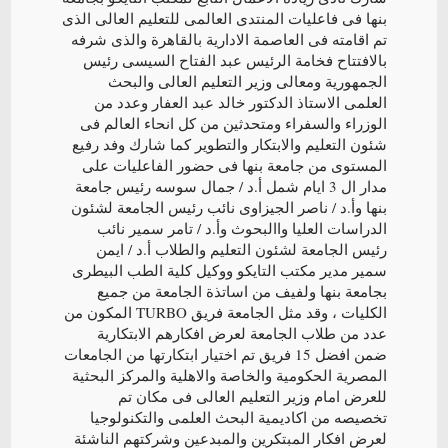
بنها فى فاعليات المنتدى العالمى للتعليم العالى الذى
تم اقامته فى العاصمة الادارية بالقاهرة والذى شرفه
بالافتتاح فخامة الرئيس عبد الفتاح السيسى رئيس
الجمهورية ومعالى وزير التعليم العالى والبحث
العلمى الاستاذ الدكتور خالد عبد العفار وعدد من
الوزراء والسفراء ومتحدثين من كل انحاء العالم فى
شئون التعليم والابتكار والتطوير كما شارك وفد رفيع
المستوى من جامعة بنها فى حضور الفاعليات على
مدار ال 3 ايام شمل أ.د / جمال سوسه رئيس جامعة
بنها وأ.د / ناصر الجيزاوى نائب رئيس الجامعة لشئون
الدراسات العليا واالبحوث وأ.د / تامر سمير نائب
رئيس الجامعة لشئون التعليم والطلاب أ.د / ايمن
سمير مدير مكتب التايكو ووكيل كلية الطب البيطرى
بجامعة بنها ولفيف من اساتذة الجامعة من جميع
الكليات ، وقد مثل الجامعة فريق TURBO المكون من
عدد من طلاب الجامعة لعرض افكارهم الابتكارية
ضمن افضل 15 فريق تم اختيار ابتكارتها من الجامعات
المصرية الحكومية والخاصة والاهلية والمركز البحثية
للعرض امام وزير التعليم العالى فى مكان تم
تخصيصه من اكاديمية البحث العلمى والتكنولوجيا
لعرض افكار المبتكرين والمبدعين وشركتهم الناشئة