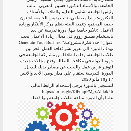
الجامعة، والأستاذ الدكتور/ حسين المغربي - نائب
رئيس الجامعة لشئون التعليم والطلاب والأستاذة
الدكتورة/ راندا مصطفي- نائب رئيس الجامعة لشئون
خدمة المجتمع وتنمية البيئة ينظم مركز الأبتكار وريادة
الاعمال (تايكو جامعة بنها) دورة تدريبية عن بعد
باستخدام تطبيق زووم في مجال ريادة الاعمال تحت
عنوان" حدد فكرة مشروعك"Generate Your Business
تهدف الدورة الى تعزيز نشر ثقافة العمل الحر بين
طلاب الجامعة، وذلك انطلاقا من مشاركة الجامعة في
جهود الدولة في مكافحة البطالة وفتح مجالات جديدة
لتوفير فرص عمل والبحث عن مصادر بديلة للدخل.
الدورة التدريبية ستقام علي مدار يومي الأحد والاثنين
17 و18 مايو 2020.
للتسجيل بالدورة يرجي إستخدام الرابط التالي
https://forms.gle/KiPoupPMgxAhiok56
علما بأن الدورة متاحة لطلاب جامعة بنها فقط.